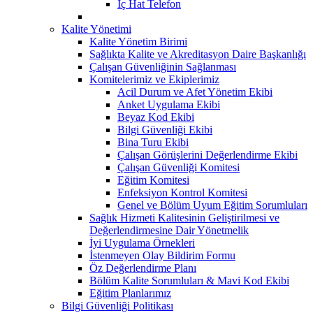
İç Hat Telefon
Kalite Yönetimi
Kalite Yönetim Birimi
Sağlıkta Kalite ve Akreditasyon Daire Başkanlığı
Çalışan Güvenliğinin Sağlanması
Komitelerimiz ve Ekiplerimiz
Acil Durum ve Afet Yönetim Ekibi
Anket Uygulama Ekibi
Beyaz Kod Ekibi
Bilgi Güvenliği Ekibi
Bina Turu Ekibi
Çalışan Görüşlerini Değerlendirme Ekibi
Çalışan Güvenliği Komitesi
Eğitim Komitesi
Enfeksiyon Kontrol Komitesi
Genel ve Bölüm Uyum Eğitim Sorumluları
Sağlık Hizmeti Kalitesinin Geliştirilmesi ve
Değerlendirmesine Dair Yönetmelik
İyi Uygulama Örnekleri
İstenmeyen Olay Bildirim Formu
Öz Değerlendirme Planı
Bölüm Kalite Sorumluları & Mavi Kod Ekibi
Eğitim Planlarımız
Bilgi Güvenliği Politikası