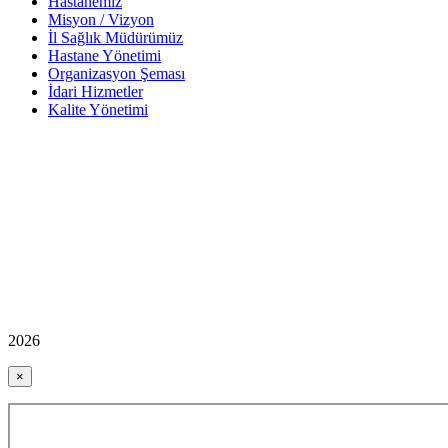
Hastanemiz
Misyon / Vizyon
İl Sağlık Müdürümüz
Hastane Yönetimi
Organizasyon Şeması
İdari Hizmetler
Kalite Yönetimi
2026
×