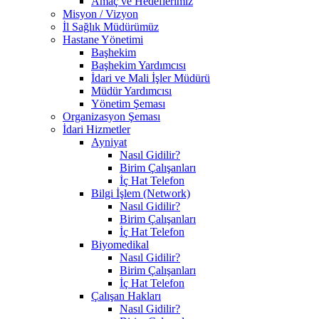
Amaç ve Hedeflerimiz
Misyon / Vizyon
İl Sağlık Müdürümüz
Hastane Yönetimi
Başhekim
Başhekim Yardımcısı
İdari ve Mali İşler Müdürü
Müdür Yardımcısı
Yönetim Şeması
Organizasyon Şeması
İdari Hizmetler
Ayniyat
Nasıl Gidilir?
Birim Çalışanları
İç Hat Telefon
Bilgi İşlem (Network)
Nasıl Gidilir?
Birim Çalışanları
İç Hat Telefon
Biyomedikal
Nasıl Gidilir?
Birim Çalışanları
İç Hat Telefon
Çalışan Hakları
Nasıl Gidilir?