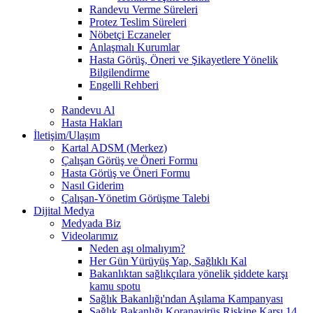
Randevu Verme Süreleri
Protez Teslim Süreleri
Nöbetçi Eczaneler
Anlaşmalı Kurumlar
Hasta Görüş, Öneri ve Şikayetlere Yönelik
Bilgilendirme
Engelli Rehberi
Randevu Al
Hasta Hakları
İletişim/Ulaşım
Kartal ADSM (Merkez)
Çalışan Görüş ve Öneri Formu
Hasta Görüş ve Öneri Formu
Nasıl Giderim
Çalışan-Yönetim Görüşme Talebi
Dijital Medya
Medyada Biz
Videolarımız
Neden aşı olmalıyım?
Her Gün Yürüyüş Yap, Sağlıklı Kal
Bakanlıktan sağlıkçılara yönelik şiddete karşı
kamu spotu
Sağlık Bakanlığı'ndan Aşılama Kampanyası
Sağlık Bakanlığı Koranavirüs Riskine Karşı 14